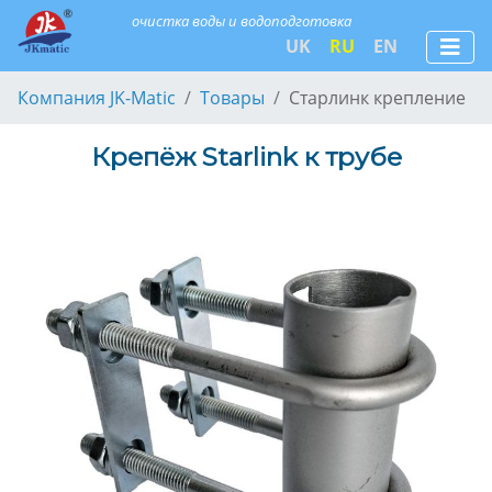
очистка воды и водоподготовка
UK
RU
EN
Компания JK-Matic
Товары
Старлинк крепление
Крепёж Starlink к трубе