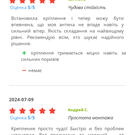
Оценка
5
/
5
Чудова стійкість
Встановила кріплення і тепер можу бути
впевнена, що моя антена не впаде навіть у
сильний вітер. Якість складання на найвищому
рівні. Рекомендую всім, хто шукає надійного
рішення.
кріплення тримається міцно навіть за
сильних поривів
немає
2024-07-09
Андрей С.
Оценка
5
/
5
Простота монтажа
Крепление просто чудо! Быстро и без проблем
установил. Всё продумано до мелочей — от