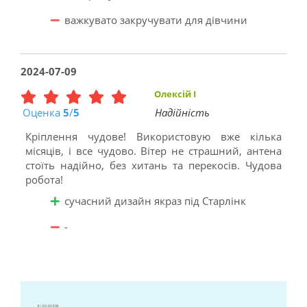
важкувато закручувати для дівчини
2024-07-09
Олексій І
Оценка
5
/
5
Надійність
Кріплення чудове! Використовую вже кілька
місяців, і все чудово. Вітер не страшний, антена
стоїть надійно, без хитань та перекосів. Чудова
робота!
сучасний дизайн якраз під Старлінк
-